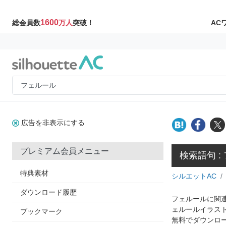
1600
AC
総会員数
万人
突破！
広告を非表示にする
プレミアム会員メニュー
検索語句 :
特典素材
シルエットAC
ダウンロード履歴
フェルールに関連
ェルールイラス
ブックマーク
無料でダウンロ