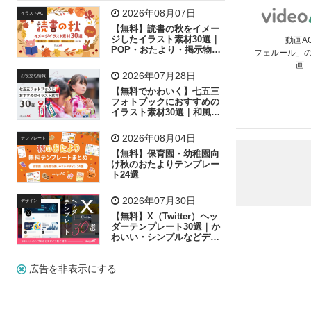
飛行機
グラフ
ビル
魚
家族
書類
2026年08月07日
イラストAC
【無料】読書の秋をイメー
歩く
工場
会社
太陽
キラキラ
ジしたイラスト素材30選｜
動画A
POP・おたより・掲示物に
「フェルール」
おすすめ
人物
虫眼鏡
花火
電車
ビジネス
画
2026年07月28日
お役立ち情報
子供
作業員
葉
相談
ピクトグラム
【無料でかわいく】七五三
フォトブックにおすすめの
イラスト素材30選｜和風の
飾り付け素材が揃う
2026年08月04日
テンプレート
【無料】保育園・幼稚園向
け秋のおたよりテンプレー
ト24選
2026年07月30日
デザイン
【無料】X（Twitter）ヘッ
ダーテンプレート30選｜か
わいい・シンプルなどデザ
イン別に紹介
広告を非表示にする