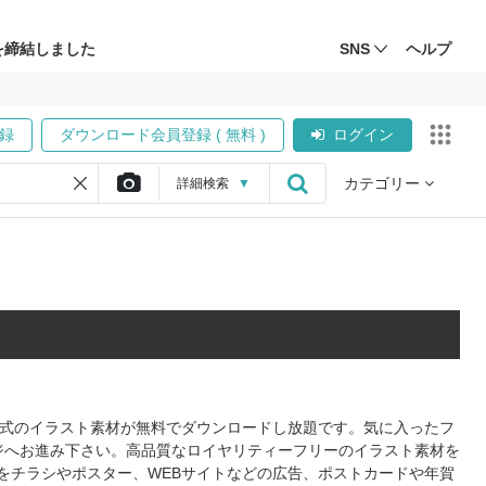
を締結しました
SNS
ヘルプ
録
ダウンロード会員登録 ( 無料 )
ログイン
カテゴリー
詳細
検索
▼
S形式のイラスト素材が無料でダウンロードし放題です。気に入ったフ
ジへお進み下さい。高品質なロイヤリティーフリーのイラスト素材を
をチラシやポスター、WEBサイトなどの広告、ポストカードや年賀