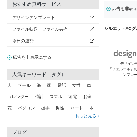
おすすめ無料サービス
広告を非表
デザインテンプレート
シルエットAC
ファイル転送・ファイル共有
今日の運勢
広告を非表示にする
デザイン
「フェルール」
人気キーワード（タグ）
ンプレ
人
プール
海
家
電話
女性
車
カレンダー
時計
スマホ
節電
お金
花
パソコン
握手
男性
ハート
本
もっと見る
矢印
猫
手
メール
トラック
木
犬
吹き出し
カメラ
星
プレゼント
ブログ