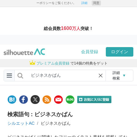
ーポリシーをご覧ください。
詳細
同意
1600
総会員数
万人
突破！
会員登録
ログイン
プレミアム会員登録
で14個の特典をゲット
詳細
▼
検索
検索語句 : ビジネスかばん
シルエットAC
ビジネスかばん
ビジネスかばんに関連したフリーのイラスト素材を掲載してお