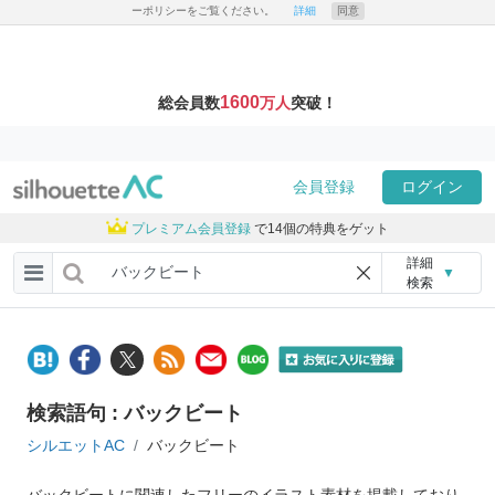
ーポリシーをご覧ください。
詳細
同意
1600
総会員数
万人
突破！
会員登録
ログイン
プレミアム会員登録
で14個の特典をゲット
詳細
▼
検索
検索語句 : バックビート
シルエットAC
バックビート
バックビートに関連したフリーのイラスト素材を掲載しており