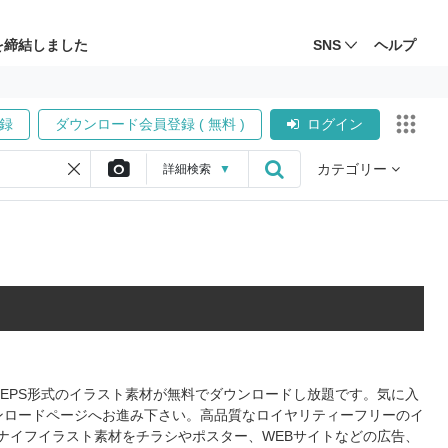
を締結しました
SNS
ヘルプ
録
ダウンロード会員登録 ( 無料 )
ログイン
カテゴリー
詳細
検索
▼
、EPS形式のイラスト素材が無料でダウンロードし放題です。気に入
ンロードページへお進み下さい。高品質なロイヤリティーフリーのイ
ナイフイラスト素材をチラシやポスター、WEBサイトなどの広告、