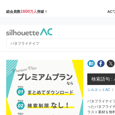
1600
AC
総会員数
万人
突破！
検索語句 
シルエットAC
バタフライナイフ
ったバタフライ
ラスト素材を無