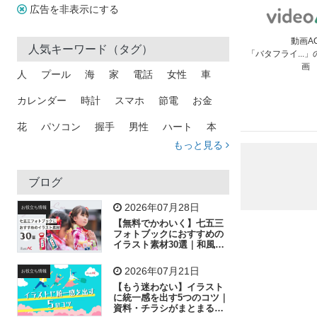
広告を非表示にする
動画A
人気キーワード（タグ）
「バタフライ...
画
人
プール
海
家
電話
女性
車
カレンダー
時計
スマホ
節電
お金
花
パソコン
握手
男性
ハート
本
もっと見る
矢印
猫
手
メール
トラック
木
犬
吹き出し
カメラ
星
プレゼント
ブログ
飛行機
グラフ
ビル
魚
家族
書類
2026年07月28日
お役立ち情報
【無料でかわいく】七五三
歩く
工場
会社
太陽
キラキラ
フォトブックにおすすめの
イラスト素材30選｜和風の
飾り付け素材が揃う
人物
虫眼鏡
花火
電車
ビジネス
2026年07月21日
お役立ち情報
子供
作業員
葉
相談
ピクトグラム
【もう迷わない】イラスト
に統一感を出す5つのコツ｜
資料・チラシがまとまるフ