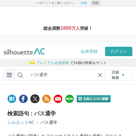
ーポリシーをご覧ください。
詳細
同意
1600
総会員数
万人
突破！
会員登録
ログイン
プレミアム会員登録
で14個の特典をゲット
詳細
▼
検索
検索語句 : バス通学
シルエットAC
バス通学
バス通学に関連したフリーのイラスト素材を掲載しておりま