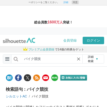
ーポリシーをご覧ください。
詳細
同意
1600
総会員数
万人
突破！
会員登録
ログイン
プレミアム会員登録
で14個の特典をゲット
詳細
▼
検索
検索語句 : バイク競技
シルエットAC
バイク競技
バイク競技に関連したフリーのイラスト素材を掲載しておりま