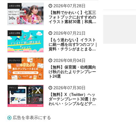
飛行機
グラフ
ビル
魚
家族
書類
2026年07月28日
お役立ち情報
【無料でかわいく】七五三
歩く
工場
会社
太陽
キラキラ
フォトブックにおすすめの
イラスト素材30選｜和風の
飾り付け素材が揃う
人物
虫眼鏡
花火
電車
ビジネス
2026年07月21日
お役立ち情報
子供
作業員
葉
相談
ピクトグラム
【もう迷わない】イラスト
に統一感を出す5つのコツ｜
資料・チラシがまとまるフ
リー素材の選び方
2026年08月04日
テンプレート
【無料】保育園・幼稚園向
け秋のおたよりテンプレー
ト24選
2026年07月30日
デザイン
【無料】X（Twitter）ヘッ
ダーテンプレート30選｜か
わいい・シンプルなどデザ
イン別に紹介
広告を非表示にする