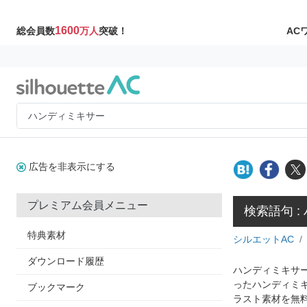
1600
AC
総会員数
万人
突破！
広告を非表示にする
プレミアム会員メニュー
検索語句 
特典素材
シルエットAC
ダウンロード履歴
ハンディミキサー
ったハンディミ
ブックマーク
ラスト素材を無