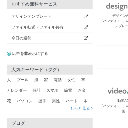
おすすめ無料サービス
デザイン
デザインテンプレート
「ハンディミ...
ンプレ
ファイル転送・ファイル共有
今日の運勢
広告を非表示にする
人気キーワード（タグ）
人
プール
海
家
電話
女性
車
カレンダー
時計
スマホ
節電
お金
花
パソコン
握手
男性
ハート
本
動画A
「ハンディミ...
もっと見る
画
矢印
猫
手
メール
トラック
木
犬
吹き出し
カメラ
星
プレゼント
ブログ