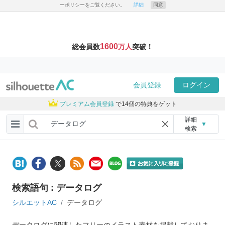
ーポリシーをご覧ください。
詳細
同意
1600
総会員数
万人
突破！
会員登録
ログイン
プレミアム会員登録
で14個の特典をゲット
詳細
▼
検索
検索語句 : データログ
シルエットAC
データログ
データログに関連したフリーのイラスト素材を掲載しておりま