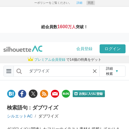
ーポリシーをご覧ください。
詳細
同意
1600
総会員数
万人
突破！
会員登録
ログイン
プレミアム会員登録
で14個の特典をゲット
詳細
▼
検索
検索語句 : ダブワイズ
シルエットAC
ダブワイズ
ダブワイズに関連したフリーのイラスト素材を掲載しておりま