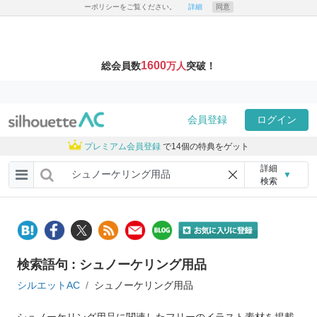
ーポリシーをご覧ください。
詳細
同意
1600
総会員数
万人
突破！
会員登録
ログイン
プレミアム会員登録
で14個の特典をゲット
詳細
▼
検索
検索語句 : シュノーケリング用品
シルエットAC
シュノーケリング用品
シュノーケリング用品に関連したフリーのイラスト素材を掲載