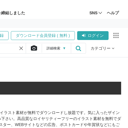
を締結しました
SNS
ヘルプ
録
ダウンロード会員登録 ( 無料 )
ログイン
カテゴリー
詳細
検索
▼
式のイラスト素材が無料でダウンロードし放題です。気に入ったザイン
み下さい。高品質なロイヤリティーフリーのイラスト素材を無料でダ
スター、WEBサイトなどの広告、ポストカードや年賀状などにもご