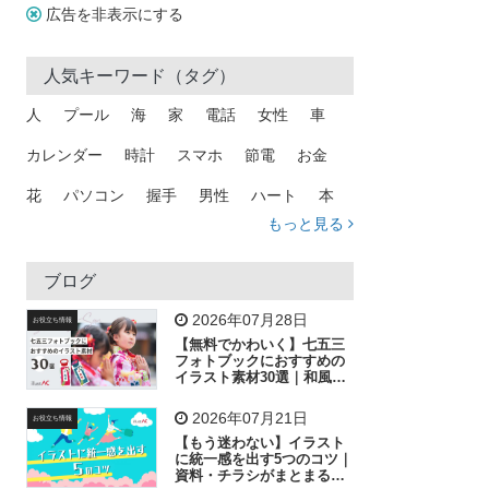
広告を非表示にする
人気キーワード（タグ）
人
プール
海
家
電話
女性
車
カレンダー
時計
スマホ
節電
お金
花
パソコン
握手
男性
ハート
本
もっと見る
矢印
猫
手
メール
トラック
木
犬
吹き出し
カメラ
星
プレゼント
ブログ
飛行機
グラフ
ビル
魚
家族
書類
2026年07月28日
お役立ち情報
【無料でかわいく】七五三
歩く
工場
会社
太陽
キラキラ
フォトブックにおすすめの
イラスト素材30選｜和風の
飾り付け素材が揃う
人物
虫眼鏡
花火
電車
ビジネス
2026年07月21日
お役立ち情報
子供
作業員
葉
相談
ピクトグラム
【もう迷わない】イラスト
に統一感を出す5つのコツ｜
資料・チラシがまとまるフ