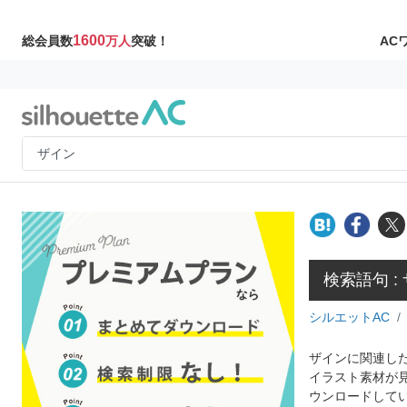
1600
AC
総会員数
万人
突破！
検索語句 :
シルエットAC
ザインに関連した
イラスト素材が
ウンロードして