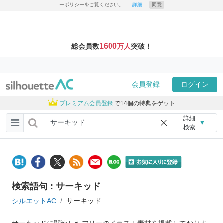
ーポリシーをご覧ください。
詳細
同意
1600
総会員数
万人
突破！
会員登録
ログイン
プレミアム会員登録
で14個の特典をゲット
詳細
▼
検索
検索語句 : サーキッド
シルエットAC
サーキッド
サーキッドに関連したフリーのイラスト素材を掲載しておりま