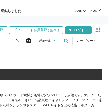
を締結しました
SNS
ヘルプ
録
ダウンロード会員登録 ( 無料 )
ログイン
カテゴリー
詳細
検索
▼
PS形式のイラスト素材が無料でダウンロードし放題です。気に入った
ページへお進み下さい。高品質なロイヤリティーフリーのイラスト素
ト素材をチラシやポスター、WEBサイトなどの広告、ポストカード