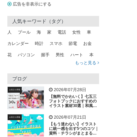
広告を非表示にする
人気キーワード（タグ）
人
プール
海
家
電話
女性
車
カレンダー
時計
スマホ
節電
お金
花
パソコン
握手
男性
ハート
本
もっと見る
矢印
猫
手
メール
トラック
木
犬
吹き出し
カメラ
星
プレゼント
ブログ
飛行機
グラフ
ビル
魚
家族
書類
2026年07月28日
お役立ち情報
【無料でかわいく】七五三
歩く
工場
会社
太陽
キラキラ
フォトブックにおすすめの
イラスト素材30選｜和風の
飾り付け素材が揃う
人物
虫眼鏡
花火
電車
ビジネス
2026年07月21日
お役立ち情報
子供
作業員
葉
相談
ピクトグラム
【もう迷わない】イラスト
に統一感を出す5つのコツ｜
資料・チラシがまとまるフ