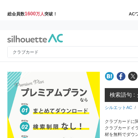
1600
AC
総会員数
万人
突破！
検索語句 :
シルエットAC
クラブカードに関
クラブカードイ
材を無料でダウ