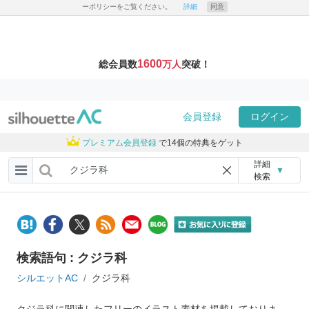
ーポリシーをご覧ください。
詳細
同意
1600
総会員数
万人
突破！
会員登録
ログイン
プレミアム会員登録
で14個の特典をゲット
詳細
▼
検索
検索語句 : クジラ科
シルエットAC
クジラ科
クジラ科に関連したフリーのイラスト素材を掲載しておりま