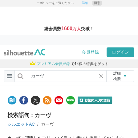
ーポリシーをご覧ください。
詳細
同意
1600
総会員数
万人
突破！
会員登録
ログイン
プレミアム会員登録
で14個の特典をゲット
詳細
▼
検索
検索語句 : カーヴ
シルエットAC
カーヴ
カーヴに関連したフリーのイラスト素材を掲載しております。