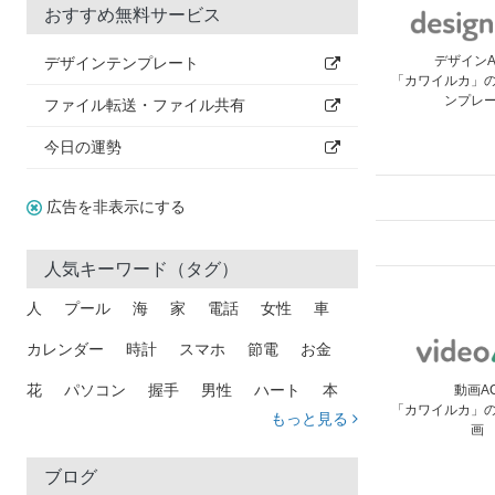
おすすめ無料サービス
デザイン
デザインテンプレート
「カワイルカ」
ンプレ
ファイル転送・ファイル共有
今日の運勢
広告を非表示にする
人気キーワード（タグ）
人
プール
海
家
電話
女性
車
カレンダー
時計
スマホ
節電
お金
花
パソコン
握手
男性
ハート
本
動画A
「カワイルカ」
もっと見る
画
矢印
猫
手
メール
トラック
木
犬
吹き出し
カメラ
星
プレゼント
ブログ