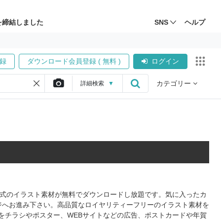
を締結しました
SNS
ヘルプ
録
ダウンロード会員登録 ( 無料 )
ログイン
カテゴリー
詳細
検索
▼
S形式のイラスト素材が無料でダウンロードし放題です。気に入ったカ
ジへお進み下さい。高品質なロイヤリティーフリーのイラスト素材を
をチラシやポスター、WEBサイトなどの広告、ポストカードや年賀