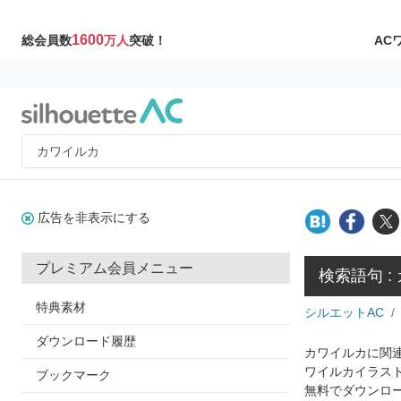
1600
AC
総会員数
万人
突破！
広告を非表示にする
プレミアム会員メニュー
検索語句 :
特典素材
シルエットAC
ダウンロード履歴
カワイルカに関連
ワイルカイラス
ブックマーク
無料でダウンロ