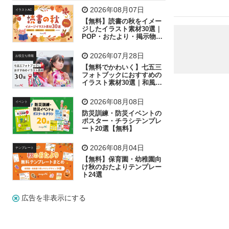
飛行機
グラフ
ビル
魚
家族
書類
2026年08月07日
イラストAC
【無料】読書の秋をイメー
歩く
工場
会社
太陽
キラキラ
ジしたイラスト素材30選｜
POP・おたより・掲示物に
おすすめ
人物
虫眼鏡
花火
電車
ビジネス
2026年07月28日
お役立ち情報
子供
作業員
葉
相談
ピクトグラム
【無料でかわいく】七五三
フォトブックにおすすめの
イラスト素材30選｜和風の
飾り付け素材が揃う
2026年08月08日
イベント
防災訓練・防災イベントの
ポスター・チラシテンプレ
ート20選【無料】
2026年08月04日
テンプレート
【無料】保育園・幼稚園向
け秋のおたよりテンプレー
ト24選
広告を非表示にする