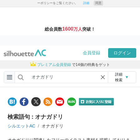
ーポリシーをご覧ください。
詳細
同意
1600
総会員数
万人
突破！
会員登録
ログイン
プレミアム会員登録
で14個の特典をゲット
詳細
▼
検索
検索語句 : オナガドリ
シルエットAC
オナガドリ
オナガドリに関連したフリーのイラスト素材を掲載しておりま