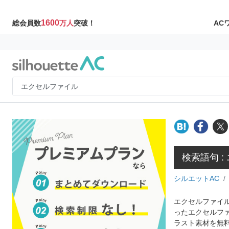
1600
AC
総会員数
万人
突破！
検索語句 
シルエットAC
エクセルファイル
ったエクセルフ
ラスト素材を無