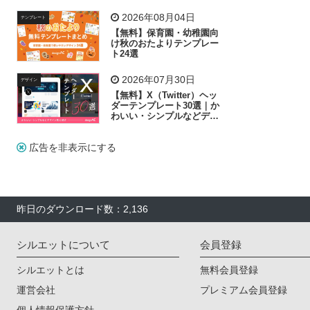
飾り付け素材が揃う
2026年08月04日
テンプレート
【無料】保育園・幼稚園向
け秋のおたよりテンプレー
ト24選
2026年07月30日
デザイン
【無料】X（Twitter）ヘッ
ダーテンプレート30選｜か
わいい・シンプルなどデザ
イン別に紹介
広告を非表示にする
昨日のダウンロード数：2,136
シルエットについて
会員登録
シルエットとは
無料会員登録
運営会社
プレミアム会員登録
個人情報保護方針