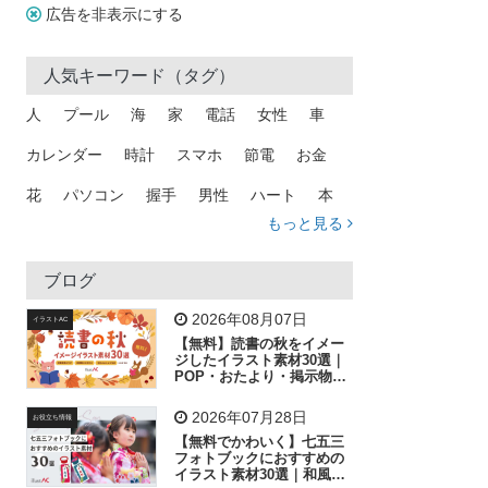
広告を非表示にする
人気キーワード（タグ）
人
プール
海
家
電話
女性
車
カレンダー
時計
スマホ
節電
お金
花
パソコン
握手
男性
ハート
本
もっと見る
矢印
猫
手
メール
トラック
木
犬
吹き出し
カメラ
星
プレゼント
ブログ
飛行機
グラフ
ビル
魚
家族
書類
2026年08月07日
イラストAC
【無料】読書の秋をイメー
歩く
工場
会社
太陽
キラキラ
ジしたイラスト素材30選｜
POP・おたより・掲示物に
おすすめ
人物
虫眼鏡
花火
電車
ビジネス
2026年07月28日
お役立ち情報
子供
作業員
葉
相談
ピクトグラム
【無料でかわいく】七五三
フォトブックにおすすめの
イラスト素材30選｜和風の