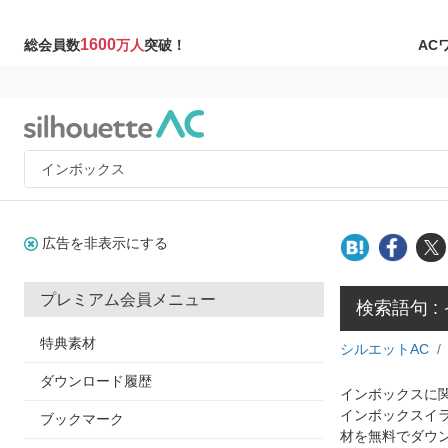
1600
AC
総会員数
万人
突破！
広告を非表示にする
プレミアム会員メニュー
検索語句 :
特典素材
シルエットAC
ダウンロード履歴
インボックスに関
インボックスイ
ブックマーク
材を無料でダウ