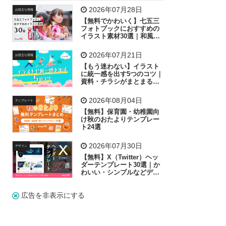
飛行機
グラフ
ビル
魚
家族
書類
2026年07月28日
お役立ち情報
【無料でかわいく】七五三
歩く
工場
会社
太陽
キラキラ
フォトブックにおすすめの
イラスト素材30選｜和風の
飾り付け素材が揃う
人物
虫眼鏡
花火
電車
ビジネス
2026年07月21日
お役立ち情報
子供
作業員
葉
相談
ピクトグラム
【もう迷わない】イラスト
に統一感を出す5つのコツ｜
資料・チラシがまとまるフ
リー素材の選び方
2026年08月04日
テンプレート
【無料】保育園・幼稚園向
け秋のおたよりテンプレー
ト24選
2026年07月30日
デザイン
【無料】X（Twitter）ヘッ
ダーテンプレート30選｜か
わいい・シンプルなどデザ
イン別に紹介
広告を非表示にする