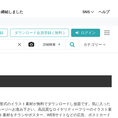
を締結しました
SNS
ヘルプ
録
ダウンロード会員登録 ( 無料 )
ログイン
カテゴリー
詳細
検索
▼
PS形式のイラスト素材が無料でダウンロードし放題です。気に入った
ページへお進み下さい。高品質なロイヤリティーフリーのイラスト素
ト素材をチラシやポスター、WEBサイトなどの広告、ポストカード