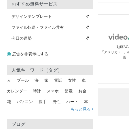
おすすめ無料サービス
デザインテンプレート
ファイル転送・ファイル共有
今日の運勢
動画AC
「アメリカ・...
広告を非表示にする
画
人気キーワード（タグ）
人
プール
海
家
電話
女性
車
カレンダー
時計
スマホ
節電
お金
花
パソコン
握手
男性
ハート
本
もっと見る
矢印
猫
手
メール
トラック
木
犬
吹き出し
カメラ
星
プレゼント
ブログ