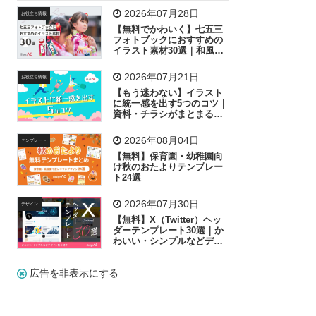
飛行機
グラフ
ビル
魚
家族
書類
2026年07月28日
お役立ち情報
【無料でかわいく】七五三
歩く
工場
会社
太陽
キラキラ
フォトブックにおすすめの
イラスト素材30選｜和風の
飾り付け素材が揃う
人物
虫眼鏡
花火
電車
ビジネス
2026年07月21日
お役立ち情報
子供
作業員
葉
相談
ピクトグラム
【もう迷わない】イラスト
に統一感を出す5つのコツ｜
資料・チラシがまとまるフ
リー素材の選び方
2026年08月04日
テンプレート
【無料】保育園・幼稚園向
け秋のおたよりテンプレー
ト24選
2026年07月30日
デザイン
【無料】X（Twitter）ヘッ
ダーテンプレート30選｜か
わいい・シンプルなどデザ
イン別に紹介
広告を非表示にする