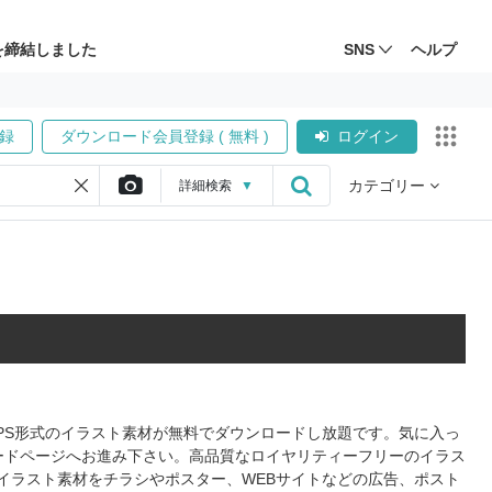
を締結しました
SNS
ヘルプ
録
ダウンロード会員登録 ( 無料 )
ログイン
カテゴリー
詳細
検索
▼
EPS形式のイラスト素材が無料でダウンロードし放題です。気に入っ
ードページへお進み下さい。高品質なロイヤリティーフリーのイラス
イラスト素材をチラシやポスター、WEBサイトなどの広告、ポスト