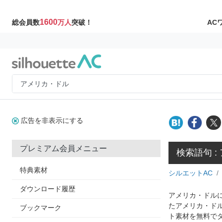
1600
AC
総会員数
万人
突破！
広告を非表示にする
プレミアム会員メニュー
検索語句 :
特典素材
シルエットAC
ダウンロード履歴
アメリカ・ドルに
たアメリカ・ド
ブックマーク
ト素材を無料で