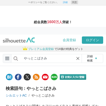
ーポリシーをご覧ください。
詳細
同意
1600
総会員数
万人
突破！
会員登録
ログイン
プレミアム会員登録
で14個の特典をゲット
詳細
▼
検索
検索語句 : やっとこばさみ
シルエットAC
やっとこばさみ
やっとこばさみに関連したフリーのイラスト素材を掲載してお