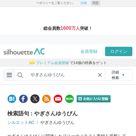
ーポリシーをご覧ください。
詳細
同意
1600
総会員数
万人
突破！
会員登録
ログイン
プレミアム会員登録
で14個の特典をゲット
詳細
▼
検索
検索語句 : やぎさんゆうびん
シルエットAC
やぎさんゆうびん
やぎさんゆうびんに関連したフリーのイラスト素材を掲載して