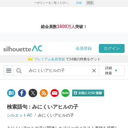
ーポリシーをご覧ください。
詳細
同意
1600
総会員数
万人
突破！
会員登録
ログイン
プレミアム会員登録
で14個の特典をゲット
詳細
▼
検索
検索語句 : みにくいアヒルの子
シルエットAC
みにくいアヒルの子
みにくいアヒルの子に関連したフリーのイラスト素材を掲載し