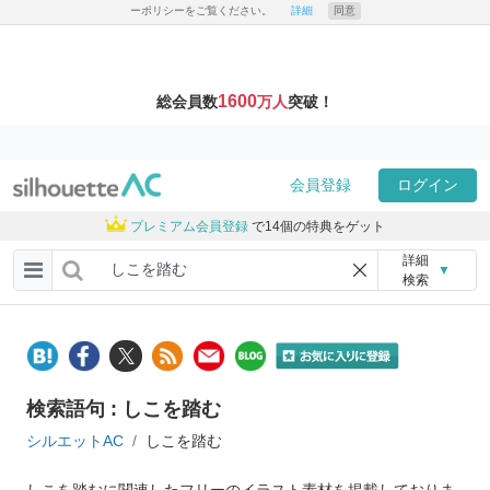
ーポリシーをご覧ください。
詳細
同意
1600
総会員数
万人
突破！
会員登録
ログイン
プレミアム会員登録
で14個の特典をゲット
詳細
▼
検索
検索語句 : しこを踏む
シルエットAC
しこを踏む
しこを踏むに関連したフリーのイラスト素材を掲載しておりま