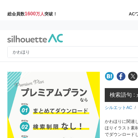
1600
AC
総会員数
万人
突破！
検索語句 :
シルエットAC
かわほりに関連し
ほりイラスト素
でダウンロード