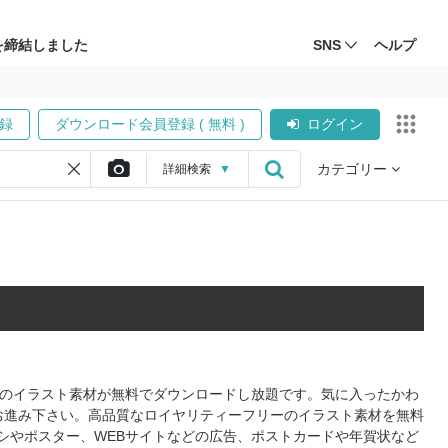
を締結しました
SNS
ヘルプ
録
ダウンロード会員登録 ( 無料 )
ログイン
カテゴリー
詳細
検索
▼
形式のイラスト素材が無料でダウンロードし放題です。気に入ったかわ
お進み下さい。高品質なロイヤリティーフリーのイラスト素材を無料
シやポスター、WEBサイトなどの広告、ポストカードや年賀状など