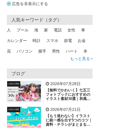
広告を非表示にする
人気キーワード（タグ）
人
プール
海
家
電話
女性
車
カレンダー
時計
スマホ
節電
お金
花
パソコン
握手
男性
ハート
本
もっと見る
矢印
猫
手
メール
トラック
木
犬
吹き出し
カメラ
星
プレゼント
ブログ
飛行機
グラフ
ビル
魚
家族
書類
2026年07月28日
お役立ち情報
【無料でかわいく】七五三
歩く
工場
会社
太陽
キラキラ
フォトブックにおすすめの
イラスト素材30選｜和風の
飾り付け素材が揃う
人物
虫眼鏡
花火
電車
ビジネス
2026年07月21日
お役立ち情報
子供
作業員
葉
相談
ピクトグラム
【もう迷わない】イラスト
に統一感を出す5つのコツ｜
資料・チラシがまとまるフ