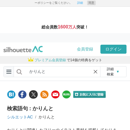
ーポリシーをご覧ください。
詳細
同意
1600
総会員数
万人
突破！
会員登録
ログイン
プレミアム会員登録
で14個の特典をゲット
詳細
▼
検索
検索語句 : かりんと
シルエットAC
かりんと
かりんとに関連したフリーのイラスト素材を掲載しておりま