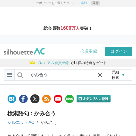
ーポリシーをご覧ください。
詳細
同意
1600
総会員数
万人
突破！
会員登録
ログイン
プレミアム会員登録
で14個の特典をゲット
詳細
▼
検索
検索語句 : かみ合う
シルエットAC
かみ合う
かみ合うに関連したフリーのイラスト素材を掲載しておりま