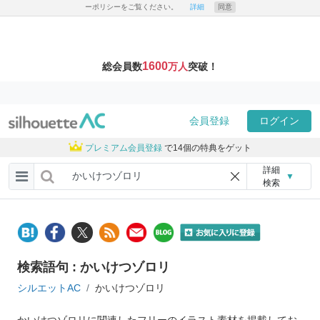
ーポリシーをご覧ください。
詳細
同意
1600
総会員数
万人
突破！
会員登録
ログイン
プレミアム会員登録
で14個の特典をゲット
詳細
▼
検索
検索語句 : かいけつゾロリ
シルエットAC
かいけつゾロリ
かいけつゾロリに関連したフリーのイラスト素材を掲載してお