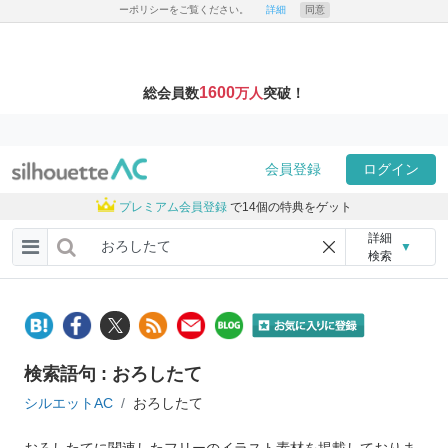
ーポリシーをご覧ください。
詳細
同意
1600
総会員数
万人
突破！
会員登録
ログイン
プレミアム会員登録
で14個の特典をゲット
詳細
▼
検索
検索語句 : おろしたて
シルエットAC
おろしたて
おろしたてに関連したフリーのイラスト素材を掲載しておりま