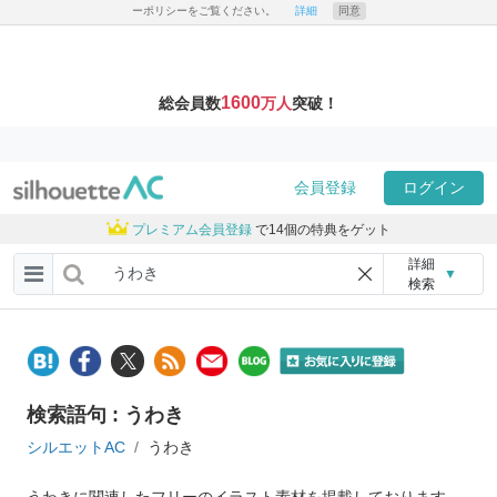
ーポリシーをご覧ください。
詳細
同意
1600
総会員数
万人
突破！
会員登録
ログイン
プレミアム会員登録
で14個の特典をゲット
詳細
▼
検索
検索語句 : うわき
シルエットAC
うわき
うわきに関連したフリーのイラスト素材を掲載しております。