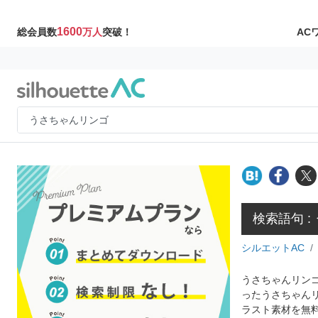
1600
AC
総会員数
万人
突破！
検索語句 
シルエットAC
うさちゃんリンゴ
ったうさちゃん
ラスト素材を無