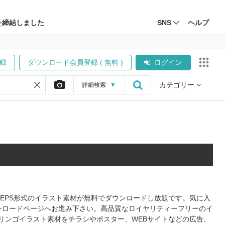
を締結しました
SNS
ヘルプ
録
ダウンロード会員登録 ( 無料 )
ログイン
カテゴリー
詳細
検索
▼
、EPS形式のイラスト素材が無料でダウンロードし放題です。気に入
ンロードページへお進み下さい。高品質なロイヤリティーフリーのイ
リンゴイラスト素材をチラシやポスター、WEBサイトなどの広告、