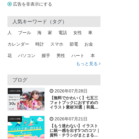
広告を非表示にする
人気キーワード（タグ）
人
プール
海
家
電話
女性
車
カレンダー
時計
スマホ
節電
お金
花
パソコン
握手
男性
ハート
本
もっと見る
矢印
猫
手
メール
トラック
木
犬
吹き出し
カメラ
星
プレゼント
ブログ
飛行機
グラフ
ビル
魚
家族
書類
2026年07月28日
お役立ち情報
【無料でかわいく】七五三
歩く
工場
会社
太陽
キラキラ
フォトブックにおすすめの
イラスト素材30選｜和風の
飾り付け素材が揃う
人物
虫眼鏡
花火
電車
ビジネス
2026年07月21日
お役立ち情報
子供
作業員
葉
相談
ピクトグラム
【もう迷わない】イラスト
に統一感を出す5つのコツ｜
資料・チラシがまとまるフ