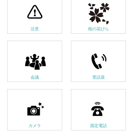
注意
桜の花びら
会議
受話器
カメラ
固定電話