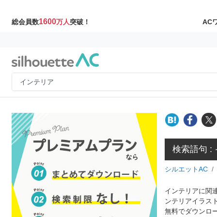
1600
AC
総会員数
万人
突破！
検索語句 :
シルエットAC
インテリアに関連
ンテリアイラス
無料でダウンロ