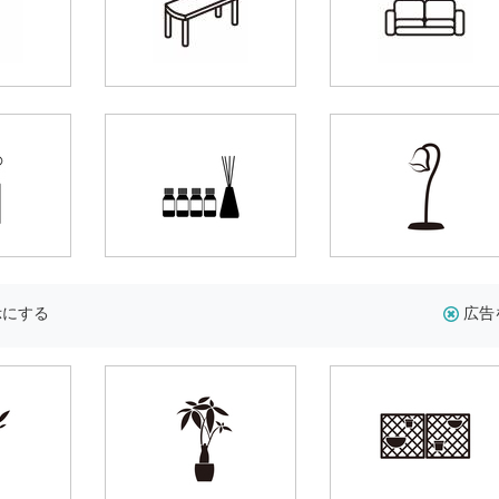
示にする
広告