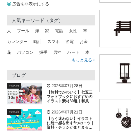
広告を非表示にする
人気キーワード（タグ）
人
プール
海
家
電話
女性
車
カレンダー
時計
スマホ
節電
お金
花
パソコン
握手
男性
ハート
本
もっと見る
矢印
猫
手
メール
トラック
木
犬
吹き出し
カメラ
星
プレゼント
ブログ
飛行機
グラフ
ビル
魚
家族
書類
2026年07月28日
お役立ち情報
【無料でかわいく】七五三
歩く
工場
会社
太陽
キラキラ
フォトブックにおすすめの
イラスト素材30選｜和風の
飾り付け素材が揃う
人物
虫眼鏡
花火
電車
ビジネス
2026年07月21日
お役立ち情報
子供
作業員
葉
相談
ピクトグラム
【もう迷わない】イラスト
に統一感を出す5つのコツ｜
資料・チラシがまとまるフ