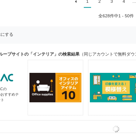
1
2
3
4
...
全
628
件中1 - 50件
示にする
グループサイトの「インテリア」の検索結果
（同じアカウントで無料ダウ
ACの
のおすすめテ
ート