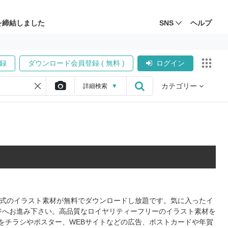
を締結しました
SNS
ヘルプ
録
ダウンロード会員登録 ( 無料 )
ログイン
カテゴリー
詳細
検索
▼
S形式のイラスト素材が無料でダウンロードし放題です。気に入ったイ
ジへお進み下さい。高品質なロイヤリティーフリーのイラスト素材を
をチラシやポスター、WEBサイトなどの広告、ポストカードや年賀