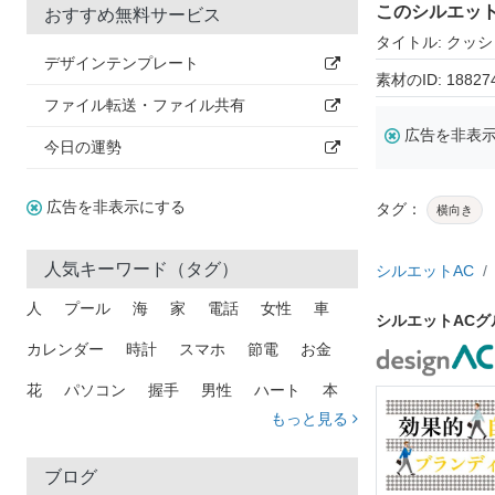
このシルエッ
おすすめ無料サービス
タイトル: クッ
デザインテンプレート
素材のID: 18827
ファイル転送・ファイル共有
広告を非表
今日の運勢
広告を非表示にする
タグ：
横向き
人気キーワード（タグ）
シルエットAC
人
プール
海
家
電話
女性
車
シルエットAC
カレンダー
時計
スマホ
節電
お金
花
パソコン
握手
男性
ハート
本
もっと見る
矢印
猫
手
メール
トラック
木
犬
吹き出し
カメラ
星
プレゼント
ブログ