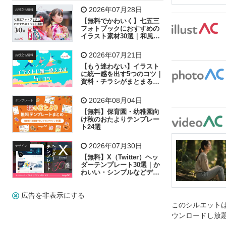
飛行機
グラフ
ビル
魚
家族
書類
2026年07月28日
お役立ち情報
【無料でかわいく】七五三
歩く
工場
会社
太陽
キラキラ
フォトブックにおすすめの
イラスト素材30選｜和風の
飾り付け素材が揃う
人物
虫眼鏡
花火
電車
ビジネス
2026年07月21日
お役立ち情報
子供
作業員
葉
相談
ピクトグラム
【もう迷わない】イラスト
に統一感を出す5つのコツ｜
資料・チラシがまとまるフ
リー素材の選び方
2026年08月04日
テンプレート
【無料】保育園・幼稚園向
け秋のおたよりテンプレー
ト24選
2026年07月30日
デザイン
【無料】X（Twitter）ヘッ
ダーテンプレート30選｜か
わいい・シンプルなどデザ
イン別に紹介
広告を非表示にする
このシルエットは
ウンロードし放