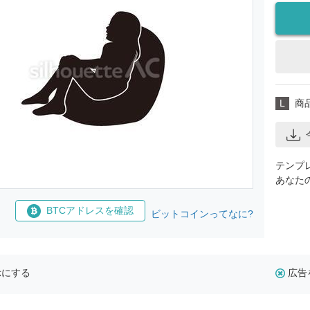
L
商
テンプ
あなた
BTCアドレスを確認
ビットコインってなに?
示にする
広告