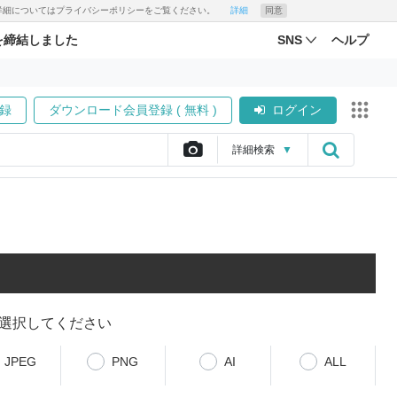
す。詳細についてはプライバシーポリシーをご覧ください。
詳細
同意
を締結しました
SNS
ヘルプ
録
ダウンロード会員登録 ( 無料 )
ログイン
詳細
検索
▼
選択してください
JPEG
PNG
AI
ALL