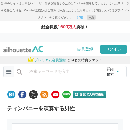
当Webサイトはよりよいユーザー体験を実現するためにCookieを使用しています。これ以降ページ
を遷移した場合、Cookieの設定および使用に同意したことになります。詳細についてはプライバシ
ーポリシーをご覧ください。
詳細
同意
1600
総会員数
万人
突破！
会員登録
ログイン
プレミアム会員登録
で14個の特典をゲット
詳細
▼
検索
ティンパニーを演奏する男性