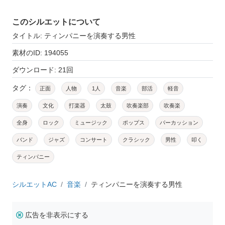
このシルエットについて
タイトル: ティンパニーを演奏する男性
素材のID: 194055
ダウンロード: 21回
タグ：
正面
人物
1人
音楽
部活
軽音
演奏
文化
打楽器
太鼓
吹奏楽部
吹奏楽
全身
ロック
ミュージック
ポップス
パーカッション
バンド
ジャズ
コンサート
クラシック
男性
叩く
ティンパニー
シルエットAC
音楽
ティンパニーを演奏する男性
広告を非表示にする