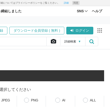
す。詳細についてはプライバシーポリシーをご覧ください。
詳細
同意
を締結しました
SNS
ヘルプ
録
ダウンロード会員登録 ( 無料 )
ログイン
詳細
検索
▼
選択してください
JPEG
PNG
AI
ALL