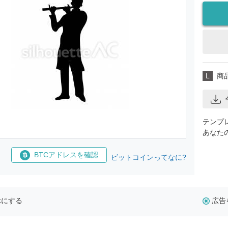
L
商
テンプ
あなた
BTCアドレスを確認
ビットコインってなに?
示にする
広告