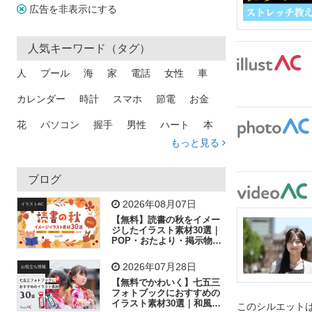
広告を非表示にする
人気キーワード（タグ）
人
プール
海
家
電話
女性
車
カレンダー
時計
スマホ
節電
お金
花
パソコン
握手
男性
ハート
本
もっと見る
矢印
猫
手
メール
トラック
木
犬
吹き出し
カメラ
星
プレゼント
ブログ
飛行機
グラフ
ビル
魚
家族
書類
2026年08月07日
イラストAC
【無料】読書の秋をイメー
歩く
工場
会社
太陽
キラキラ
ジしたイラスト素材30選｜
POP・おたより・掲示物に
おすすめ
人物
虫眼鏡
花火
電車
ビジネス
2026年07月28日
お役立ち情報
子供
作業員
葉
相談
ピクトグラム
【無料でかわいく】七五三
フォトブックにおすすめの
イラスト素材30選｜和風の
このシルエットは