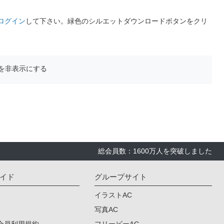
ログイン
して下さい。緑色のシルエットダウンロードボタンをクリ
を非表示にする
総会員数：1600万人を突破しました
イド
グループサイト
イラストAC
写真AC
会員利用規約
フリービーAC