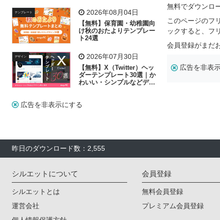
飾り付け素材が揃う
無料でダウンロ
2026年08月04日
テンプレート
このページのフ
【無料】保育園・幼稚園向
け秋のおたよりテンプレー
ックすると、フ
ト24選
会員登録がまだ
2026年07月30日
デザイン
広告を非表
【無料】X（Twitter）ヘッ
ダーテンプレート30選｜か
わいい・シンプルなどデザ
イン別に紹介
広告を非表示にする
昨日のダウンロード数：2,555
シルエットについて
会員登録
シルエットとは
無料会員登録
運営会社
プレミアム会員登録
個人情報保護方針