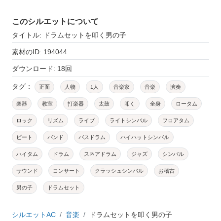
このシルエットについて
タイトル: ドラムセットを叩く男の子
素材のID: 194044
ダウンロード: 18回
タグ：
正面
人物
1人
音楽家
音楽
演奏
楽器
教室
打楽器
太鼓
叩く
全身
ロータム
ロック
リズム
ライブ
ライトシンバル
フロアタム
ビート
バンド
バスドラム
ハイハットシンバル
ハイタム
ドラム
スネアドラム
ジャズ
シンバル
サウンド
コンサート
クラッシュシンバル
お稽古
男の子
ドラムセット
シルエットAC
音楽
ドラムセットを叩く男の子