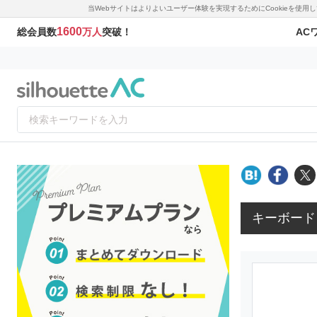
当Webサイトはよりよいユーザー体験を実現するためにCookieを使
1600
AC
総会員数
万人
突破！
キーボード