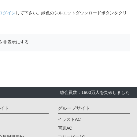
ログイン
して下さい。緑色のシルエットダウンロードボタンをクリ
を非表示にする
総会員数：1600万人を突破しました
イド
グループサイト
イラストAC
写真AC
会員利用規約
フリービーAC