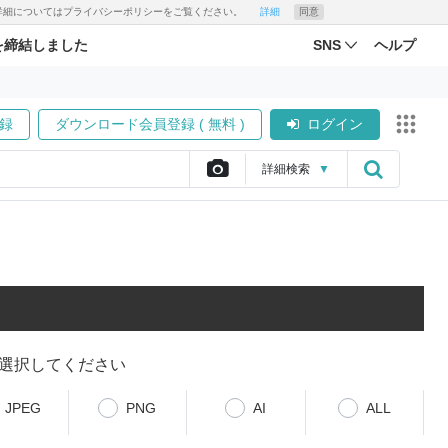
す。詳細についてはプライバシーポリシーをご覧ください。
詳細
同意
を締結しました
SNS
ヘルプ
録
ダウンロード会員登録 ( 無料 )
ログイン
詳細
検索
▼
選択してください
JPEG
PNG
AI
ALL