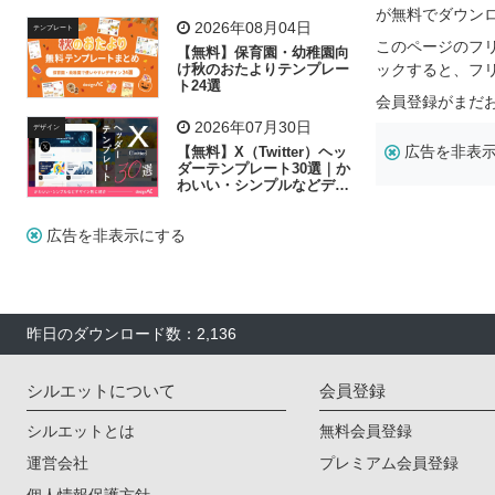
飾り付け素材が揃う
が無料でダウン
2026年08月04日
テンプレート
このページのフ
【無料】保育園・幼稚園向
け秋のおたよりテンプレー
ックすると、フ
ト24選
会員登録がまだ
2026年07月30日
デザイン
広告を非表
【無料】X（Twitter）ヘッ
ダーテンプレート30選｜か
わいい・シンプルなどデザ
イン別に紹介
広告を非表示にする
昨日のダウンロード数：2,136
シルエットについて
会員登録
シルエットとは
無料会員登録
運営会社
プレミアム会員登録
個人情報保護方針