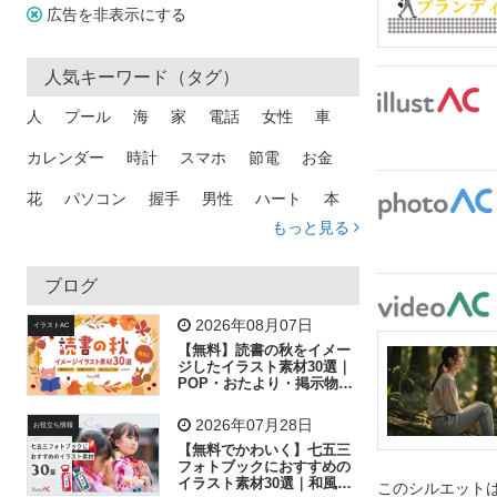
広告を非表示にする
人気キーワード（タグ）
人
プール
海
家
電話
女性
車
カレンダー
時計
スマホ
節電
お金
花
パソコン
握手
男性
ハート
本
もっと見る
矢印
猫
手
メール
トラック
木
犬
吹き出し
カメラ
星
プレゼント
ブログ
飛行機
グラフ
ビル
魚
家族
書類
2026年08月07日
イラストAC
【無料】読書の秋をイメー
歩く
工場
会社
太陽
キラキラ
ジしたイラスト素材30選｜
POP・おたより・掲示物に
おすすめ
人物
虫眼鏡
花火
電車
ビジネス
2026年07月28日
お役立ち情報
子供
作業員
葉
相談
ピクトグラム
【無料でかわいく】七五三
フォトブックにおすすめの
イラスト素材30選｜和風の
このシルエットは