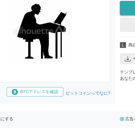
L
商
テンプ
あなた
BTCアドレスを確認
ビットコインってなに?
示にする
広告