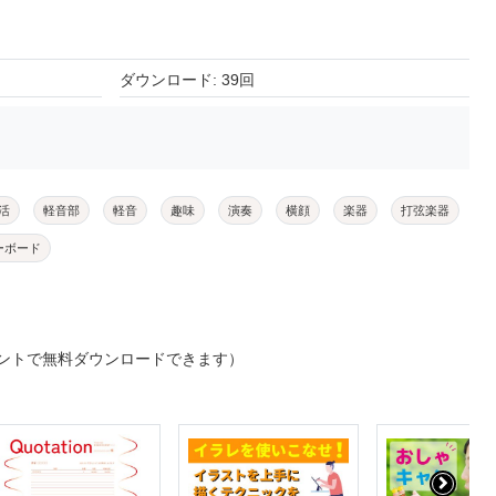
ダウンロード: 39回
活
軽音部
軽音
趣味
演奏
横顔
楽器
打弦楽器
ーボード
ントで無料ダウンロードできます）