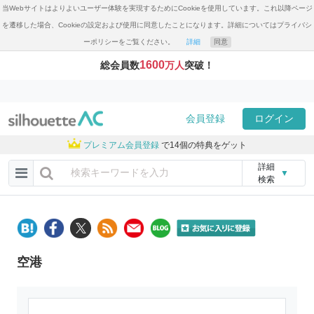
当Webサイトはよりよいユーザー体験を実現するためにCookieを使用しています。これ以降ページ
を遷移した場合、Cookieの設定および使用に同意したことになります。詳細についてはプライバシ
ーポリシーをご覧ください。
詳細
同意
1600
総会員数
万人
突破！
会員登録
ログイン
プレミアム会員登録
で14個の特典をゲット
詳細
▼
検索
空港