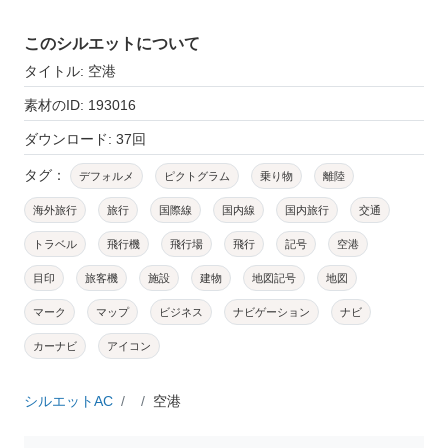
このシルエットについて
タイトル: 空港
素材のID: 193016
ダウンロード: 37回
タグ：
デフォルメ
ピクトグラム
乗り物
離陸
海外旅行
旅行
国際線
国内線
国内旅行
交通
トラベル
飛行機
飛行場
飛行
記号
空港
目印
旅客機
施設
建物
地図記号
地図
マーク
マップ
ビジネス
ナビゲーション
ナビ
カーナビ
アイコン
シルエットAC
空港