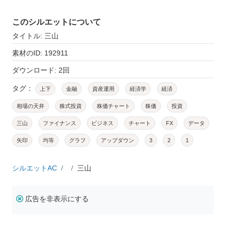
このシルエットについて
タイトル: 三山
素材のID: 192911
ダウンロード: 2回
タグ：
上下
金融
資産運用
経済学
経済
相場の天井
株式投資
株価チャート
株価
投資
三山
ファイナンス
ビジネス
チャート
FX
データ
矢印
均等
グラフ
アップダウン
3
2
1
シルエットAC
三山
広告を非表示にする