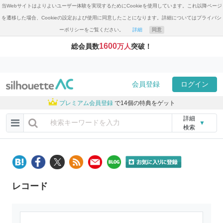
当Webサイトはよりよいユーザー体験を実現するためにCookieを使用しています。これ以降ページ
を遷移した場合、Cookieの設定および使用に同意したことになります。詳細についてはプライバシ
ーポリシーをご覧ください。
詳細
同意
1600
総会員数
万人
突破！
会員登録
ログイン
プレミアム会員登録
で14個の特典をゲット
詳細
▼
検索
レコード