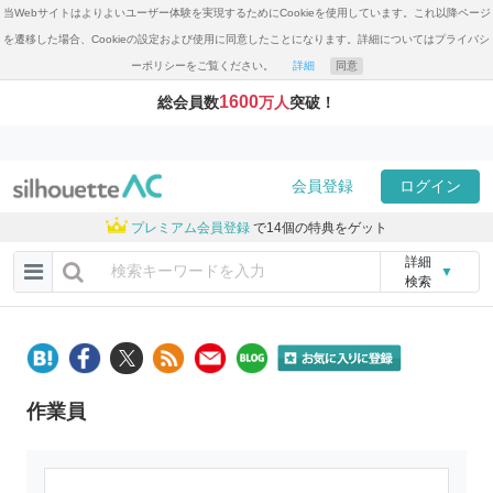
当Webサイトはよりよいユーザー体験を実現するためにCookieを使用しています。これ以降ページ
を遷移した場合、Cookieの設定および使用に同意したことになります。詳細についてはプライバシ
ーポリシーをご覧ください。
詳細
同意
1600
総会員数
万人
突破！
会員登録
ログイン
プレミアム会員登録
で14個の特典をゲット
詳細
▼
検索
作業員