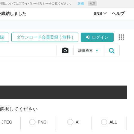
す。詳細についてはプライバシーポリシーをご覧ください。
詳細
同意
を締結しました
SNS
ヘルプ
録
ダウンロード会員登録 ( 無料 )
ログイン
詳細
検索
▼
選択してください
JPEG
PNG
AI
ALL