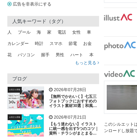
広告を非表示にする
人気キーワード（タグ）
人
プール
海
家
電話
女性
車
カレンダー
時計
スマホ
節電
お金
花
パソコン
握手
男性
ハート
本
もっと見る
矢印
猫
手
メール
トラック
木
犬
吹き出し
カメラ
星
プレゼント
ブログ
飛行機
グラフ
ビル
魚
家族
書類
2026年07月28日
お役立ち情報
【無料でかわいく】七五三
歩く
工場
会社
太陽
キラキラ
フォトブックにおすすめの
イラスト素材30選｜和風の
飾り付け素材が揃う
人物
虫眼鏡
花火
電車
ビジネス
2026年07月21日
お役立ち情報
子供
作業員
葉
相談
ピクトグラム
【もう迷わない】イラスト
このシルエットは
に統一感を出す5つのコツ｜
ンロードし放題
資料・チラシがまとまるフ