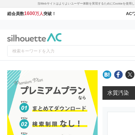
当Webサイトはよりよいユーザー体験を実現するためにCookieを使
1600
AC
総会員数
万人
突破！
水質汚染