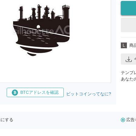
L
商
テンプ
あなた
BTCアドレスを確認
ビットコインってなに?
示にする
広告