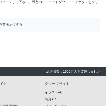
ログイン
して下さい。緑色のシルエットダウンロードボタンをクリ
を非表示にする
総会員数：1600万人を突破しました
イド
グループサイト
イラストAC
写真AC
会員利用規約
フリービーAC