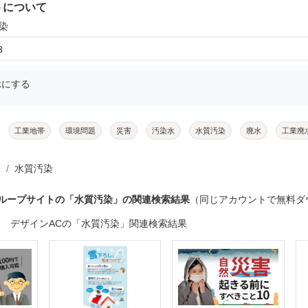
トについて
染
3
示にする
工業地帯
環境問題
災害
汚染水
水質汚染
廃水
工業廃
水質汚染
グループサイトの「水質汚染」の関連検索結果
（同じアカウントで無料ダ
デザインACの「水質汚染」関連検索結果