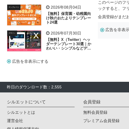
リー素材の選び方
このページのフ
2026年08月04日
ックすると、フ
テンプレート
【無料】保育園・幼稚園向
会員登録がまだ
け秋のおたよりテンプレー
ト24選
広告を非表
2026年07月30日
デザイン
【無料】X（Twitter）ヘッ
ダーテンプレート30選｜か
わいい・シンプルなどデザ
イン別に紹介
広告を非表示にする
昨日のダウンロード数：2,555
シルエットについて
会員登録
シルエットとは
無料会員登録
運営会社
プレミアム会員登録
個人情報保護方針