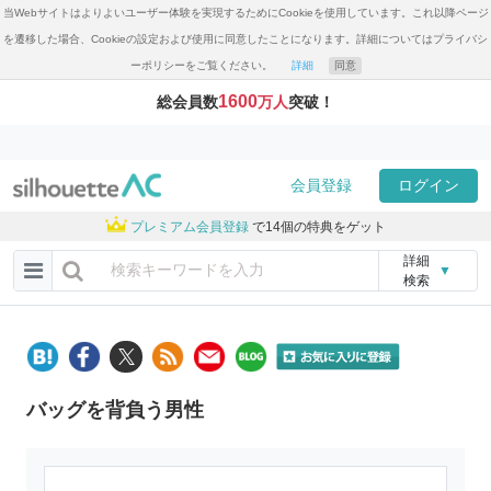
当Webサイトはよりよいユーザー体験を実現するためにCookieを使用しています。これ以降ページ
を遷移した場合、Cookieの設定および使用に同意したことになります。詳細についてはプライバシ
ーポリシーをご覧ください。
詳細
同意
1600
総会員数
万人
突破！
会員登録
ログイン
プレミアム会員登録
で14個の特典をゲット
詳細
▼
検索
バッグを背負う男性