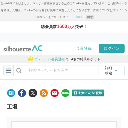
当Webサイトはよりよいユーザー体験を実現するためにCookieを使用しています。これ以降ページ
を遷移した場合、Cookieの設定および使用に同意したことになります。詳細についてはプライバシ
ーポリシーをご覧ください。
詳細
同意
1600
総会員数
万人
突破！
会員登録
ログイン
プレミアム会員登録
で14個の特典をゲット
詳細
▼
検索
工場