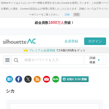
当Webサイトはよりよいユーザー体験を実現するためにCookieを使用しています。これ以降ページ
を遷移した場合、Cookieの設定および使用に同意したことになります。詳細についてはプライバシ
ーポリシーをご覧ください。
詳細
同意
1600
総会員数
万人
突破！
会員登録
ログイン
プレミアム会員登録
で14個の特典をゲット
詳細
▼
検索
シカ