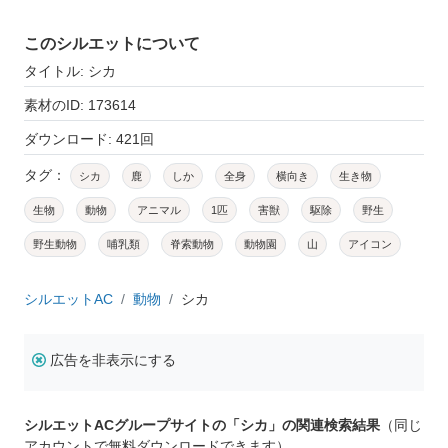
このシルエットについて
タイトル: シカ
素材のID: 173614
ダウンロード: 421回
タグ：
シカ
鹿
しか
全身
横向き
生き物
生物
動物
アニマル
1匹
害獣
駆除
野生
野生動物
哺乳類
脊索動物
動物園
山
アイコン
シルエットAC
動物
シカ
広告を非表示にする
シルエットACグループサイトの「シカ」の関連検索結果
（同じ
アカウントで無料ダウンロードできます）