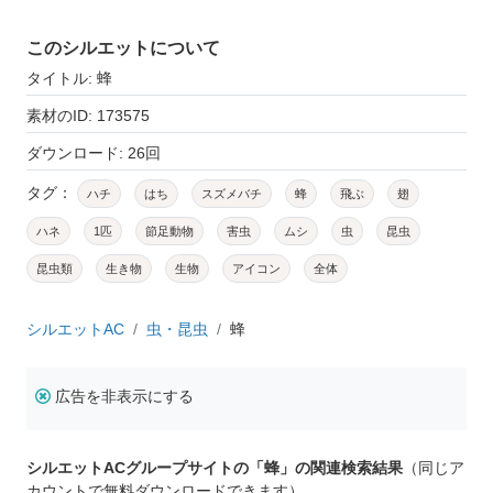
このシルエットについて
タイトル: 蜂
素材のID: 173575
ダウンロード: 26回
タグ：
ハチ
はち
スズメバチ
蜂
飛ぶ
翅
ハネ
1匹
節足動物
害虫
ムシ
虫
昆虫
昆虫類
生き物
生物
アイコン
全体
シルエットAC
虫・昆虫
蜂
広告を非表示にする
シルエットACグループサイトの「蜂」の関連検索結果
（同じア
カウントで無料ダウンロードできます）