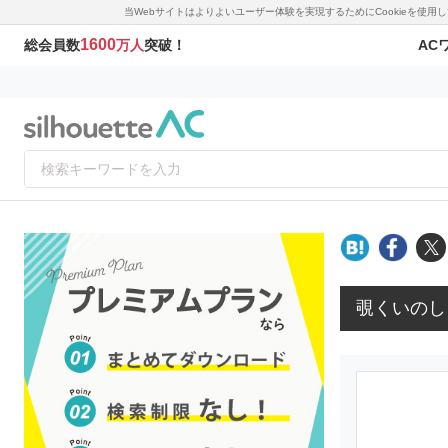
当Webサイトはよりよいユーザー体験を実現するためにCookieを使
1600
AC
総会員数
万人
突破！
覗くいのし