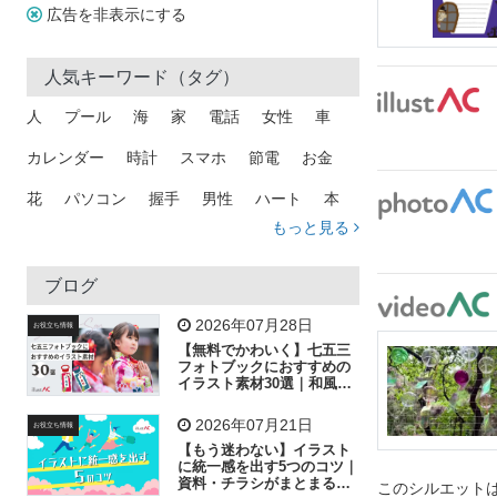
広告を非表示にする
人気キーワード（タグ）
人
プール
海
家
電話
女性
車
カレンダー
時計
スマホ
節電
お金
花
パソコン
握手
男性
ハート
本
もっと見る
矢印
猫
手
メール
トラック
木
犬
吹き出し
カメラ
星
プレゼント
ブログ
飛行機
グラフ
ビル
魚
家族
書類
2026年07月28日
お役立ち情報
【無料でかわいく】七五三
歩く
工場
会社
太陽
キラキラ
フォトブックにおすすめの
イラスト素材30選｜和風の
飾り付け素材が揃う
人物
虫眼鏡
花火
電車
ビジネス
2026年07月21日
お役立ち情報
子供
作業員
葉
相談
ピクトグラム
【もう迷わない】イラスト
に統一感を出す5つのコツ｜
資料・チラシがまとまるフ
このシルエットは