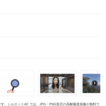
。シルエットAC では、JPG・PNG形式の高解像度画像が無料で