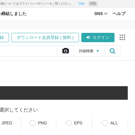
す。詳細についてはプライバシーポリシーをご覧ください。
詳細
同意
を締結しました
SNS
ヘルプ
録
ダウンロード会員登録 ( 無料 )
ログイン
詳細
検索
▼
選択してください
JPEG
PNG
EPS
ALL