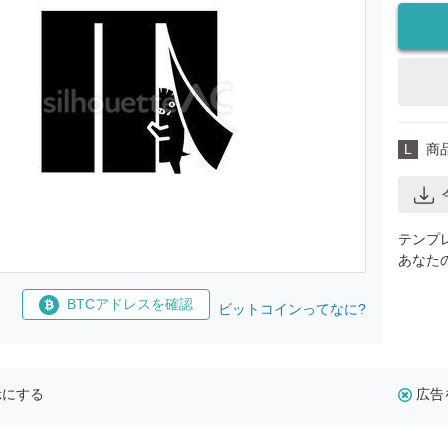
L
商
テンプ
あなた
BTCアドレスを確認
ビットコインってなに?
示にする
広告