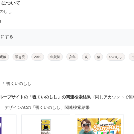
トについて
いのしし
8
示にする
暖簾
覗き見
2019
年賀状
亥年
亥
猪
いのしし
覗くいのしし
グループサイトの「覗くいのしし」の関連検索結果
（同じアカウントで無
デザインACの「覗くいのしし」関連検索結果