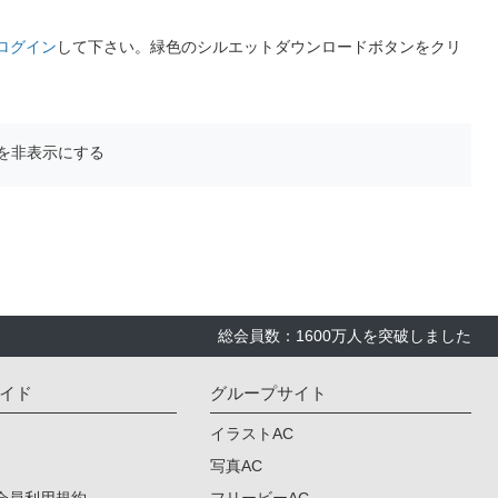
ログイン
して下さい。緑色のシルエットダウンロードボタンをクリ
を非表示にする
総会員数：1600万人を突破しました
イド
グループサイト
イラストAC
写真AC
会員利用規約
フリービーAC