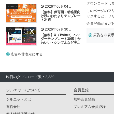
リー素材の選び方
ダウンロードし
2026年08月04日
テンプレート
このページのフ
【無料】保育園・幼稚園向
け秋のおたよりテンプレー
ックすると、フ
ト24選
会員登録がまだ
2026年07月30日
デザイン
広告を非表
【無料】X（Twitter）ヘッ
ダーテンプレート30選｜か
わいい・シンプルなどデザ
イン別に紹介
広告を非表示にする
昨日のダウンロード数：2,389
シルエットについて
会員登録
シルエットとは
無料会員登録
運営会社
プレミアム会員登録
個人情報保護方針