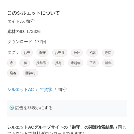
このシルエットについて
タイトル: 御守
素材のID: 173326
ダウンロード: 172回
タグ：
お守
御守
お守り
神社
初詣
寺院
寺
1個
授与品
授与
縁起物
正月
新年
迎春
開神札
シルエットAC
年賀状
御守
広告を非表示にする
シルエットACグループサイトの「御守」の関連検索結果
（同じ
アカウントで無料ダウンロードできます）