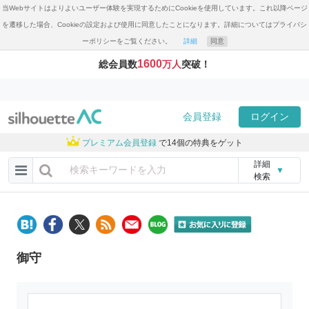
当Webサイトはよりよいユーザー体験を実現するためにCookieを使用しています。これ以降ページ
を遷移した場合、Cookieの設定および使用に同意したことになります。詳細についてはプライバシ
ーポリシーをご覧ください。
詳細
同意
1600
総会員数
万人
突破！
会員登録
ログイン
プレミアム会員登録
で14個の特典をゲット
詳細
▼
検索
御守