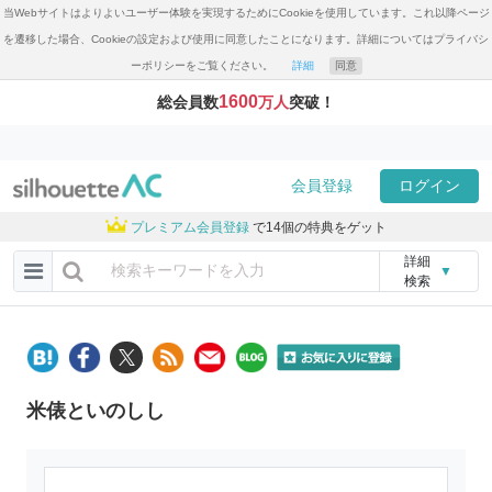
当Webサイトはよりよいユーザー体験を実現するためにCookieを使用しています。これ以降ページ
を遷移した場合、Cookieの設定および使用に同意したことになります。詳細についてはプライバシ
ーポリシーをご覧ください。
詳細
同意
1600
総会員数
万人
突破！
会員登録
ログイン
プレミアム会員登録
で14個の特典をゲット
詳細
▼
検索
米俵といのしし