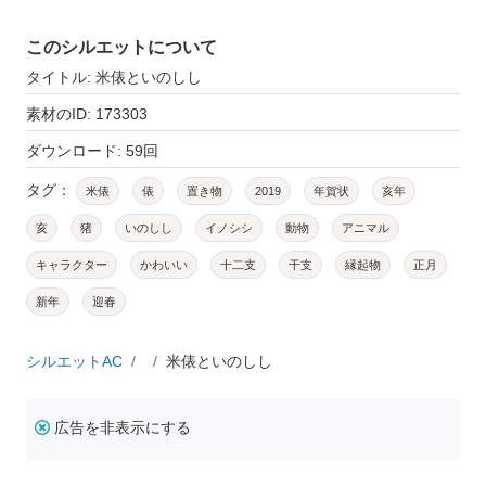
このシルエットについて
タイトル: 米俵といのしし
素材のID: 173303
ダウンロード: 59回
タグ：
米俵
俵
置き物
2019
年賀状
亥年
亥
猪
いのしし
イノシシ
動物
アニマル
キャラクター
かわいい
十二支
干支
縁起物
正月
新年
迎春
シルエットAC
米俵といのしし
広告を非表示にする